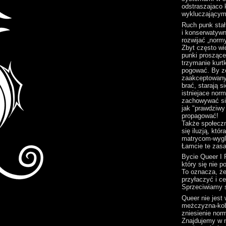
odstraszajaco 
wykluczającym
Ruch punk stał
i konserwatywn
rozwijać „norm
Zbyt często w
punki prosząc
trzymanie kurtk
pogować. By z
zaakceptowan
brać, starają 
istniejace norm
zachowywać si
jak "prawdziwy
propagować!
Także społeczn
się iluzją, któ
matrycom-wygl
Łamcie te zas
Bycie Queer I 
który się nie 
To oznacza, że 
przyłaczyć i c
Sprzeciwiamy s
Queer nie jest 
meżczyzna-kobi
zniesienie nor
Znajdujemy w m