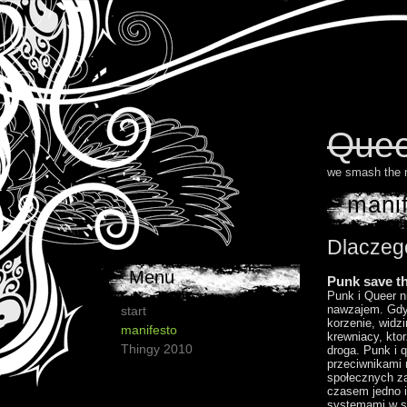
Quee
we smash the 
mani
Dlaczeg
Menu
Punk save t
Punk i Queer n
nawzajem. Gdy
start
korzenie, widzi
manifesto
krewniacy, kto
Thingy 2010
droga. Punk i 
przeciwnikami
społecznych z
czasem jedno i 
systemami w 