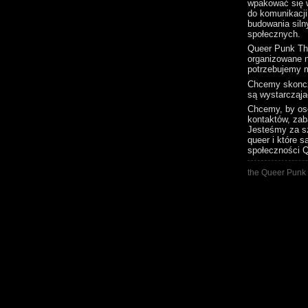
wpakować się 
do komunikacji
budowania silny
społecznych.
Queer Punk Thi
organizowane n
potrzebujemy 
Chcemy skonczy
są wystarcząja
Chcemy, by oso
kontaktów, za
Jesteśmy za sz
queer i które 
społeczności Q
the Queer Punk 